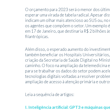
O orçamento para 2023 será o menor dos último
esperar uma virada de tabela radical. Apesar di
indicam um olhar mais atencioso ao SUS ou, no
os agentes que compõem o setor. Um exemplo é 
em 17 de Janeiro, que destinaria R$ 2 bilhões à
filantrópicas.
Além disso, o esperado aumento do investiment
também beneficiar os Hospitais Universitários,
criação da Secretaria de Saúde Digital no Mini
caminho. O foco na ampliação da telemedicina e
para se trabalhar os dados do setor podem acele
tecnologias digitais voltadas a resolver probl
ampliação de acesso à atenção primária e outros
Leia a sequência de artigos:
I. Inteligência artificial: GPT3 e máquinas q