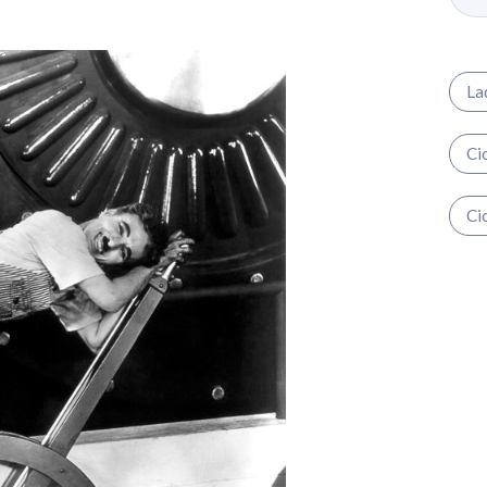
La
Ci
Ci