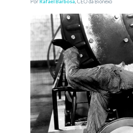
Por
Rafael Barbosa
, CEO da Bionexo