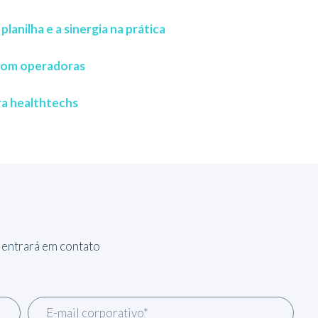
lanilha e a sinergia na prática
 com operadoras
ra healthtechs
 entrará em contato