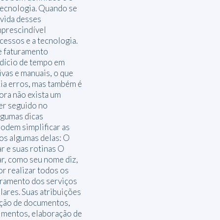
tecnologia. Quando se
a vida desses
mprescindível
cessos e a tecnologia.
e faturamento
dício de tempo em
ivas e manuais, o que
ia erros, mas também é
ora não exista um
er seguido no
lgumas dicas
odem simplificar as
os algumas delas: O
ar e suas rotinas O
ar, como seu nome diz,
or realizar todos os
uramento dos serviços
lares. Suas atribuições
ação de documentos,
imentos, elaboração de