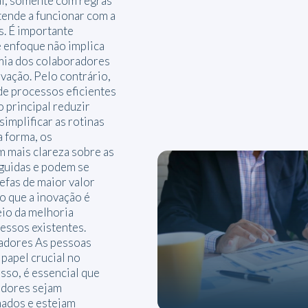
al, somente com regras
tende a funcionar com a
s. É importante
e enfoque não implica
mia dos colaboradores
ovação. Pelo contrário,
e processos eficientes
 principal reduzir
simplificar as rotinas
a forma, os
 mais clareza sobre as
guidas e podem se
efas de maior valor
o que a inovação é
io da melhoria
essos existentes.
radores As pessoas
apel crucial no
isso, é essencial que
adores sejam
nados e estejam