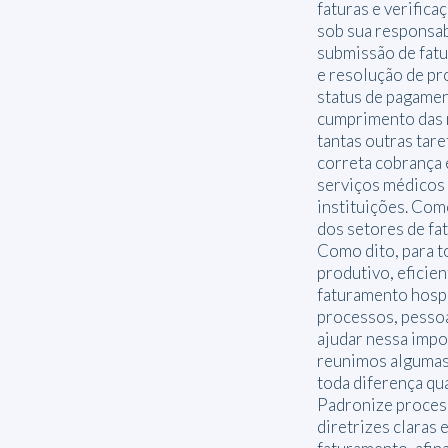
faturas e verifica
sob sua responsa
submissão de fat
e resolução de pr
status de pagamen
cumprimento das 
tantas outras tare
correta cobrança
serviços médicos
instituições. Com
dos setores de fa
Como dito, para t
produtivo, eficien
faturamento hospi
processos, pessoa
ajudar nessa impo
reunimos algumas
toda diferença q
Padronize proces
diretrizes claras 