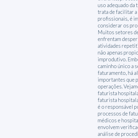
uso adequado da 
trata de facilitar 
profissionais, é i
considerar os pro
Muitos setores d
enfrentam desper
atividades repetit
não apenas propic
improdutivo. Emb
caminho único a s
faturamento, há a
importantes que p
operações. Vejam
faturista hospital
faturista hospital
é o responsável p
processos de fat
médicos e hospita
envolvem verific
análise de proced