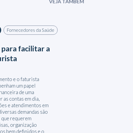
VEJA TAMBÉM
Fornecedores da Saúde
para facilitar a
urista
mento e o faturista
penham um papel
inanceira de uma
r as contas em dia,
ões e atendimentos em
 diversas demandas são
s que requerem
isas, organização
sos bem definidos e o