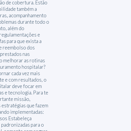
ção de cobertura. Estão
bilidade também a
uras, acompanhamento
oblemas durante todo o
to, além do
regulamentações e
fas para que exista a
 e reembolso dos
 prestados nas
o melhorar as rotinas
turamento hospitalar?
ornar cada vez mais
te e com resultados, o
talar deve focar em
s e tecnologia. Para te
rtante missão,
 estratégias que fazem
uando implementadas:
sos Estabeleça
e padronizadas para o