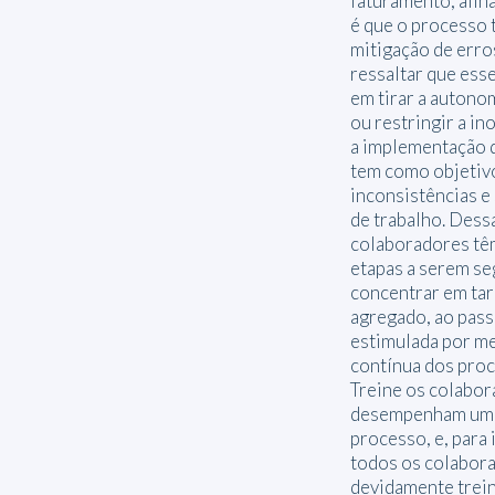
faturamento, afin
é que o processo 
mitigação de erro
ressaltar que ess
em tirar a autono
ou restringir a in
a implementação d
tem como objetivo
inconsistências e 
de trabalho. Dess
colaboradores têm
etapas a serem se
concentrar em tar
agregado, ao pass
estimulada por me
contínua dos proc
Treine os colabo
desempenham um p
processo, e, para 
todos os colabor
devidamente trei