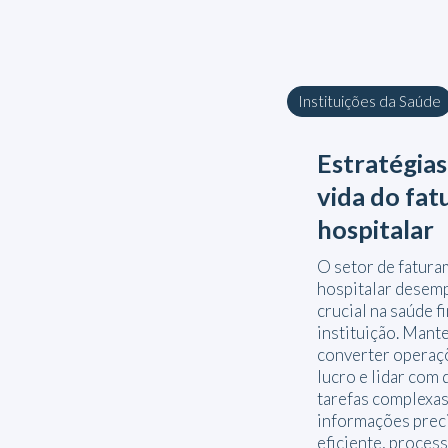
Instituições da Saúde
Estratégias 
vida do fat
hospitalar
O setor de fatura
hospitalar desem
crucial na saúde f
instituição. Mante
converter operaç
lucro e lidar com
tarefas complexa
informações prec
eficiente, proces